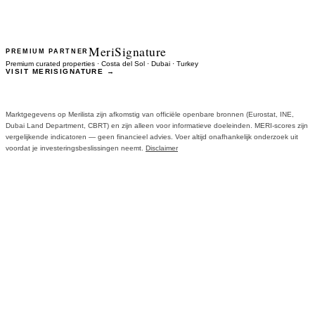
MeriSignature
PREMIUM PARTNER
Premium curated properties · Costa del Sol · Dubai · Turkey
VISIT MERISIGNATURE →
Marktgegevens op Merilista zijn afkomstig van officiële openbare bronnen (Eurostat, INE,
Dubai Land Department, CBRT) en zijn alleen voor informatieve doeleinden. MERI-scores zijn
vergelijkende indicatoren — geen financieel advies. Voer altijd onafhankelijk onderzoek uit
voordat je investeringsbeslissingen neemt.
Disclaimer