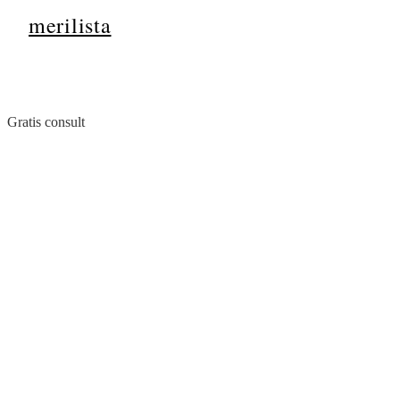
merilista
Gratis consult
Praat met een woning
adviseur
Vertel ons waar u naar op zoek bent en wij koppelen u aan de
juiste woningen en adviseur.