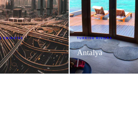
diaux
OTRE CORRESPONDANCE
B EMIRATES
TURKISH RIVIERA
Antalya