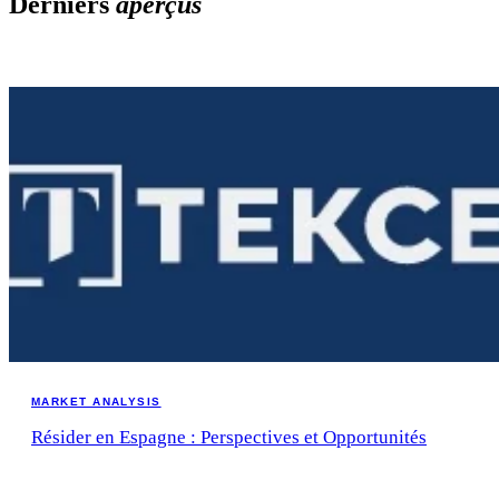
Derniers
aperçus
MARKET ANALYSIS
Résider en Espagne : Perspectives et Opportunités