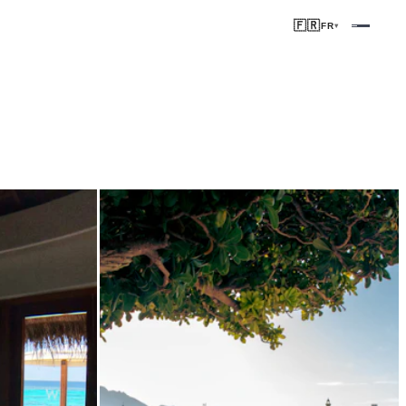
🇫🇷
FR
▾
N