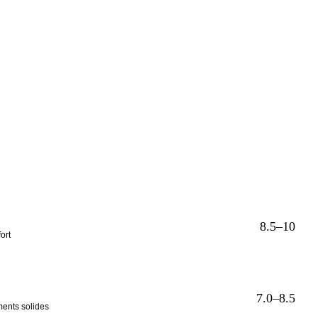
8.5–10
ort
7.0–8.5
ents solides