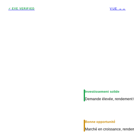
VUE →
→
✓
EVE VERIFIED
Investissement solide
Demande élevée, rendement f
Bonne opportunité
Marché en croissance, rendem