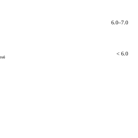
6.0–7.0
< 6.0
levé