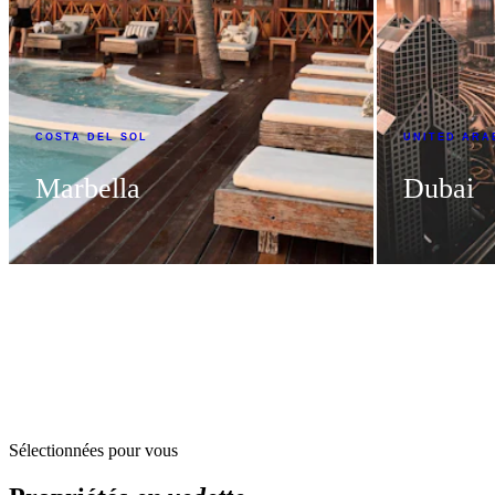
mon
TROUVEZ V
COSTA DEL SOL
UNITED ARA
Marbella
Dubai
Sélectionnées pour vous