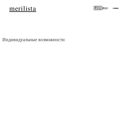
merilista
🇷🇺
RU
▾
Индивидуальные возможности
Получите отобранные объекты
недвижимости
на глобальных рынках
Сообщите нам, что вы ищете — мы свяжем вас с проверенными
местными экспертами и отобранными возможностями.