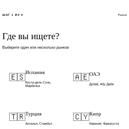
ШАГ 1 ИЗ 4
Рынок
Где вы ищете?
Выберите один или несколько рынков
Испания
ОАЭ
🇪🇸
🇦🇪
Коста-дель-Соль,
Дубай, Абу-Даби
Марбелья
Турция
Кипр
🇹🇷
🇨🇾
Анталья, Стамбул
Кирения, Фамагуста