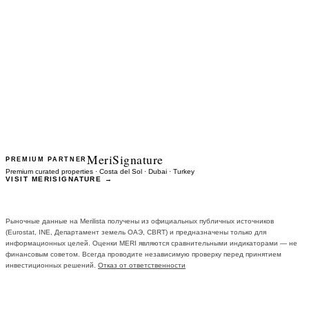
ПРОДОЛЖИТЬ →
MeriSignature
PREMIUM PARTNER
Premium curated properties · Costa del Sol · Dubai · Turkey
VISIT MERISIGNATURE →
Рыночные данные на Merilista получены из официальных публичных источников
(Eurostat, INE, Департамент земель ОАЭ, CBRT) и предназначены только для
информационных целей. Оценки MERI являются сравнительными индикаторами — не
финансовым советом. Всегда проводите независимую проверку перед принятием
инвестиционных решений.
Отказ от ответственности