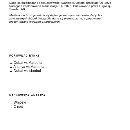
Dane są przeglądane i aktualizowane kwartalnie. Ostatni przegląd: Q1 2026.
Następna zaplanowana aktualizacja: Q2 2026. Publikowane przez Organiq
Sweden AB.
Merilista nie hostuje ani nie dystrybuuje surowych zestawów danych z
zewnętrznych źródeł. Wszystkie dane są przetwarzane, agregowane i
prezentowane w celach analitycznych.
PORÓWNAJ RYNKI
→ Dubai vs Marbella
→ Antalya vs Marbella
→ Dubai vs Istanbul
NAJNOWSZA ANALIZA
→
Wnioski
→
O nas