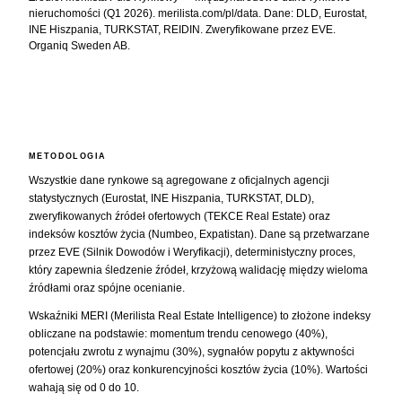
nieruchomości (Q1 2026). merilista.com/pl/data. Dane: DLD, Eurostat,
INE Hiszpania, TURKSTAT, REIDIN. Zweryfikowane przez EVE.
Organiq Sweden AB.
METODOLOGIA
Wszystkie dane rynkowe są agregowane z oficjalnych agencji
statystycznych (Eurostat, INE Hiszpania, TURKSTAT, DLD),
zweryfikowanych źródeł ofertowych (TEKCE Real Estate) oraz
indeksów kosztów życia (Numbeo, Expatistan). Dane są przetwarzane
przez EVE (Silnik Dowodów i Weryfikacji), deterministyczny proces,
który zapewnia śledzenie źródeł, krzyżową walidację między wieloma
źródłami oraz spójne ocenianie.
Wskaźniki MERI (Merilista Real Estate Intelligence) to złożone indeksy
obliczane na podstawie: momentum trendu cenowego (40%),
potencjału zwrotu z wynajmu (30%), sygnałów popytu z aktywności
ofertowej (20%) oraz konkurencyjności kosztów życia (10%). Wartości
wahają się od 0 do 10.