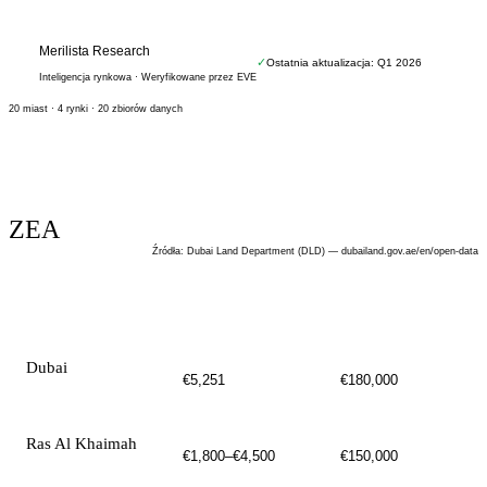
Merilista Research
✓
Ostatnia aktualizacja: Q1 2026
M
Inteligencja rynkowa · Weryfikowane przez EVE
20 miast · 4 rynki · 20 zbiorów danych
ZEA
Źródła
:
Dubai Land Department (DLD) — dubailand.gov.ae/en/open-data
MIASTO
CENA / M²
CENA WEJŚCIOWA
Dubai
€5,251
€180,000
Ras Al Khaimah
€1,800–€4,500
€150,000