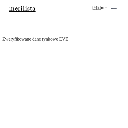
merilista
🇵🇱
PL
▾
Zweryfikowane dane rynkowe EVE
Dane rynkowe nieruchomości
2026
Zweryfikowane ceny nieruchomości, zwroty z wynajmu i wskaźniki
inwestycyjne w 20 miastach w 4 rynkach. Wszystkie punkty danych
są przetwarzane przez EVE (Silnik Dowodów i Weryfikacji) dla
śledzenia źródeł i spójności.