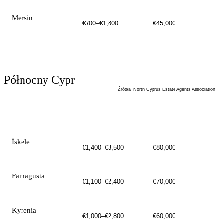
Mersin
€700–€1,800
€45,000
Północny Cypr
Źródła
:
North Cyprus Estate Agents Association
MIASTO
CENA / M²
CENA WEJŚCIOWA
İskele
€1,400–€3,500
€80,000
Famagusta
€1,100–€2,400
€70,000
Kyrenia
€1,000–€2,800
€60,000