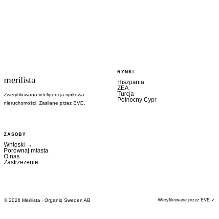
RYNKI
merilista
Hiszpania
ZEA
Turcja
Zweryfikowana inteligencja rynkowa
Północny Cypr
nieruchomości. Zasilane przez EVE.
ZASOBY
Wnioski
→
Porównaj miasta
O nas
Zastrzeżenie
©
2026
Merilista · Organiq Sweden AB
Weryfikowane przez EVE ✓