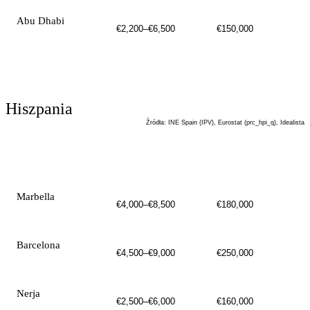
Abu Dhabi
€2,200–€6,500
€150,000
Hiszpania
Źródła
:
INE Spain (IPV), Eurostat (prc_hpi_q), Idealista
MIASTO
CENA / M²
CENA WEJŚCIOWA
Marbella
€4,000–€8,500
€180,000
Barcelona
€4,500–€9,000
€250,000
Nerja
€2,500–€6,000
€160,000