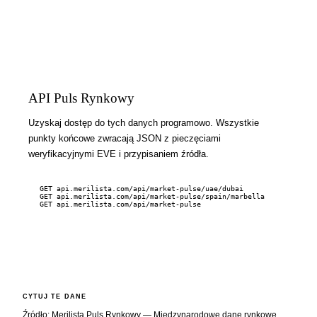
API Puls Rynkowy
Uzyskaj dostęp do tych danych programowo. Wszystkie
punkty końcowe zwracają JSON z pieczęciami
weryfikacyjnymi EVE i przypisaniem źródła.
GET api.merilista.com/api/market-pulse/uae/dubai
GET api.merilista.com/api/market-pulse/spain/marbella
GET api.merilista.com/api/market-pulse
CYTUJ TE DANE
Źródło: Merilista Puls Rynkowy — Międzynarodowe dane rynkowe