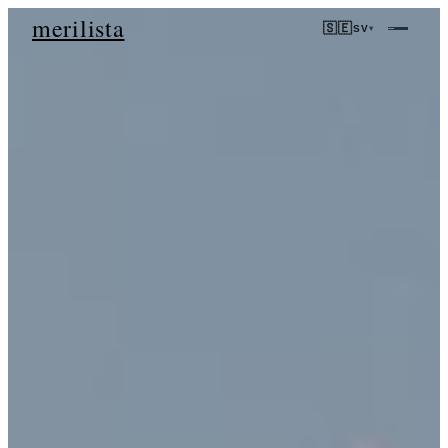
merilista
🇸🇪
SV
▾