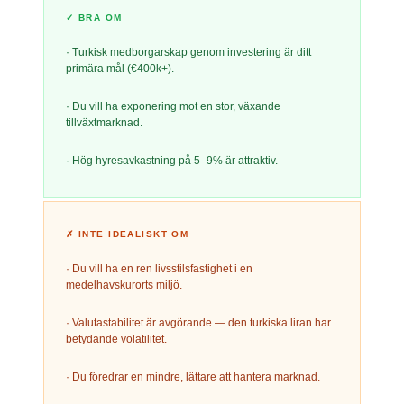
✓
BRA OM
·
Turkisk medborgarskap genom investering är ditt
primära mål (€400k+).
·
Du vill ha exponering mot en stor, växande
tillväxtmarknad.
·
Hög hyresavkastning på 5–9% är attraktiv.
✗
INTE IDEALISKT OM
·
Du vill ha en ren livsstilsfastighet i en
medelhavskurorts miljö.
·
Valutastabilitet är avgörande — den turkiska liran har
betydande volatilitet.
·
Du föredrar en mindre, lättare att hantera marknad.