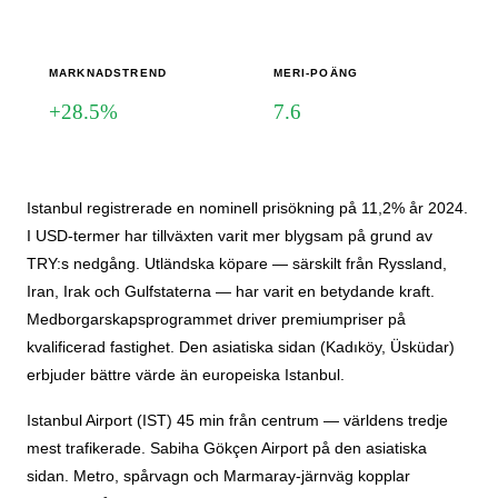
MARKNADSTREND
MERI-POÄNG
+28.5%
7.6
Istanbul registrerade en nominell prisökning på 11,2% år 2024.
I USD-termer har tillväxten varit mer blygsam på grund av
TRY:s nedgång. Utländska köpare — särskilt från Ryssland,
Iran, Irak och Gulfstaterna — har varit en betydande kraft.
Medborgarskapsprogrammet driver premiumpriser på
kvalificerad fastighet. Den asiatiska sidan (Kadıköy, Üsküdar)
erbjuder bättre värde än europeiska Istanbul.
Istanbul Airport (IST) 45 min från centrum — världens tredje
mest trafikerade. Sabiha Gökçen Airport på den asiatiska
sidan. Metro, spårvagn och Marmaray-järnväg kopplar