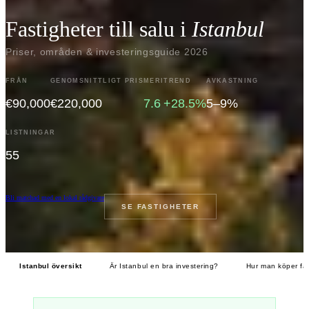
Fastigheter till salu i
Istanbul
Priser, områden & investeringsguide 2026
FRÅN
GENOMSNITTLIGT PRIS
MERI
TREND
AVKASTNING
€90,000
€220,000
7.6
+28.5%
5–9%
LISTNINGAR
55
Bli matchad med en lokal rådgivare
SE FASTIGHETER
Istanbul översikt
Är Istanbul en bra investering?
Hur man köper fas