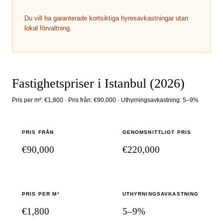
Du vill ha garanterade kortsiktiga hyresavkastningar utan
lokal förvaltning.
Fastighetspriser i Istanbul (2026)
Pris per m²
:
€1,800
·
Pris från
:
€90,000
·
Uthyrningsavkastning
:
5–9%
PRIS FRÅN
GENOMSNITTLIGT PRIS
€90,000
€220,000
PRIS PER M²
UTHYRNINGSAVKASTNING
€1,800
5–9%