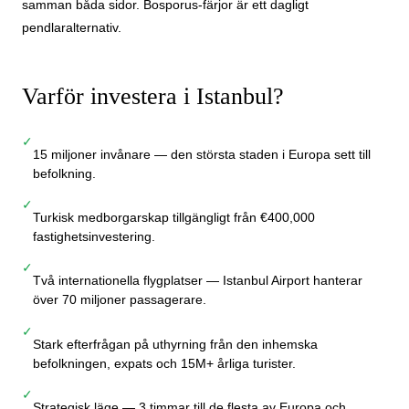
samman båda sidor. Bosporus-färjor är ett dagligt
pendlaralternativ.
Varför investera i Istanbul?
✓
15 miljoner invånare — den största staden i Europa sett till
befolkning.
✓
Turkisk medborgarskap tillgängligt från €400,000
fastighetsinvestering.
✓
Två internationella flygplatser — Istanbul Airport hanterar
över 70 miljoner passagerare.
✓
Stark efterfrågan på uthyrning från den inhemska
befolkningen, expats och 15M+ årliga turister.
✓
Strategisk läge — 3 timmar till de flesta av Europa och