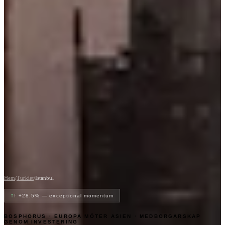
Hem
/
Turkiet
/
Istanbul
↑
↑ +28.5% — exceptional momentum
BOSPHORUS · EUROPA MÖTER ASIEN · MEDBORGARSKAP
GENOM INVESTERING