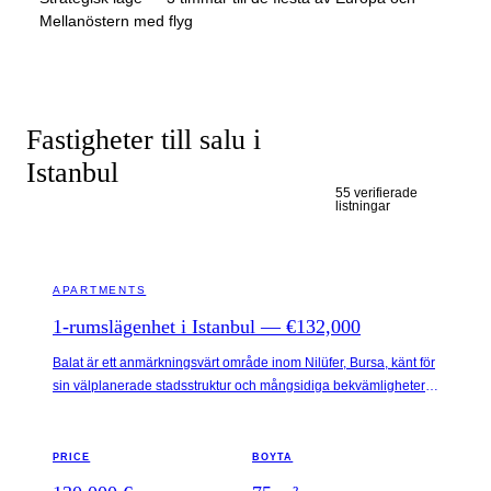
Mellanöstern med flyg
Fastigheter till salu i
Istanbul
55 verifierade
listningar
ISTANBUL · TURKEY
APARTMENTS
1-rumslägenhet i Istanbul — €132,000
Balat är ett anmärkningsvärt område inom Nilüfer, Bursa, känt för
sin välplanerade stadsstruktur och mångsidiga bekvämligheter.
Området erbjuder en blandning av butiksalternativ, parker och
nödvändiga tjänster, vilket gör det till en attraktiv destination för
både familjer och yrkesverksamma. Viktiga landmärken
PRICE
BOYTA
inkluderar Balat-skogen, olika vårdinstitutioner och lokala