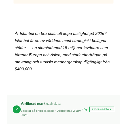
Är Istanbul en bra plats att köpa fastighet på 2026?
Istanbul är en av världens mest strategiskt belägna
städer — en storstad med 15 miljoner invånare som
förenar Europa och Asien, med stark efterfrågan på
uthyrning och turkiskt medborgarskap tillgängligt från
$400,000.
Verifierad marknadsdata
✓
Hög
EVE-MP-80ef9b4
…
▾
Baserat på officiella källor · Uppdaterad 2 July
2026