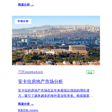
山GDP年增长率将达到3.2%，这表明其经济基本面
阅读分析 →
稳健，吸引了国际开发商和个人投资者的关注。对于
考虑长期投资的买家，黑山提供了显著的资本增值潜
力和稳定的物业所有权环境。
市场分析
🇹🇷
2026年4月22日
EVE
安卡拉房地产市场分析
安卡拉的房地产市场在近年来展现出强劲的增长潜
力，吸引了越来越多的海外置业投资者。根据最新数
据，安卡拉的房价在过去一年中大幅上涨，当前每平
阅读分析 →
方米价格已达到15,000土耳其里拉，较2022年初的
探索市场
:
Antalya
3,300土耳其里拉增长了近四倍。