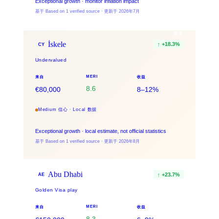
Exceptional growth · monitor inflation impact
基于 Based on 1 verified source · 更新于 2026年7月
精选
İskele
↑
+
18.3
%
CY
Undervalued
MERI
来自
收益
8.6
€80,000
8–12%
Medium 信心 · Local 数据
Exceptional growth · local estimate, not official statistics
基于 Based on 1 verified source · 更新于 2026年8月
Abu Dhabi
↑
+
23.7
%
AE
Golden Visa play
MERI
来自
收益