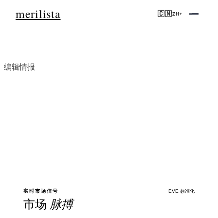
merilista
🇨🇳
ZH
▾
编辑情报
市场
洞察
针对西班牙、阿联酋、土耳其和塞浦路斯的数据驱动分析。每个信号均由
EVE验证 — 无编辑猜测。
实时市场信号
EVE 标准化
市场
脉搏