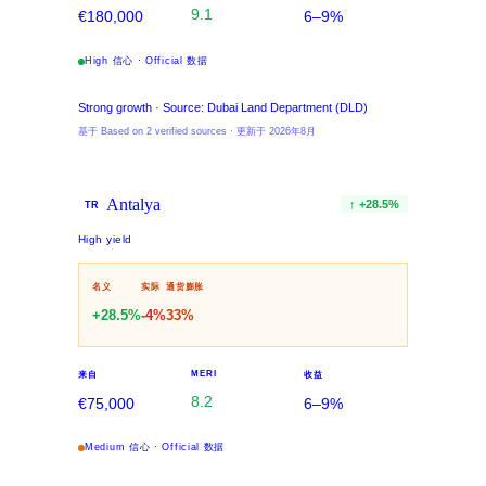
9.1
€180,000
6–9%
High 信心 · Official 数据
Strong growth · Source: Dubai Land Department (DLD)
基于 Based on 2 verified sources · 更新于 2026年8月
Antalya
↑
+
28.5
%
TR
High yield
名义
实际
通货膨胀
+
28.5
%
-4
%
33
%
MERI
来自
收益
8.2
€75,000
6–9%
Medium 信心 · Official 数据