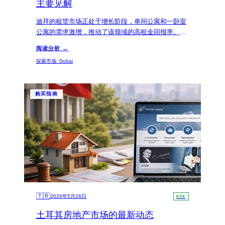
主要见解
迪拜的租赁市场正处于增长阶段，单间公寓和一卧室
公寓的需求激增，推动了该领域的高租金回报率。紧
凑型居住空间吸引了包括年轻专业人士和外籍人士在
阅读分析 →
内的多元化人群，他们寻求经济实惠的居住选择。
探索市场
:
Dubai
购买指南
🇹🇷
2026年5月26日
EVE
土耳其房地产市场的最新动态