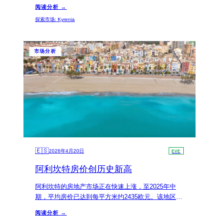
例，该地区的平均房价约为每平方米1500美元，远低
阅读分析 →
于慕尼黑的9000美元。这种显著的价格差异，以及有
探索市场
:
Kyrenia
利的税收政策，吸引了大量寻求资本增值的投资者。
市场分析
🇪🇸
2026年4月20日
EVE
阿利坎特房价创历史新高
阿利坎特的房地产市场正在快速上涨，至2025年中
期，平均房价已达到每平方米约2435欧元。该地区年
增长率达到16.4%，远超西班牙全国平均水平，使其
阅读分析 →
成为投资者和外籍人士寻求租赁机会或第二居所的理