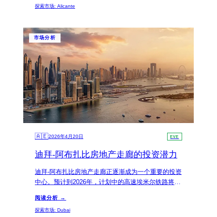
探索市场
:
Alicante
想选择。
市场分析
🇦🇪
2026年4月20日
EVE
迪拜-阿布扎比房地产走廊的投资潜力
迪拜-阿布扎比房地产走廊正逐渐成为一个重要的投资
中心。预计到2026年，计划中的高速埃米尔铁路将使
两个酋长国之间的旅行时间缩短至50至57分钟，这为
阅读分析 →
投资者提供了独特的机会，促进了迪拜奢华房地产与
探索市场
:
Dubai
阿布扎比家庭友好型开发的融合，增强了市场的可达