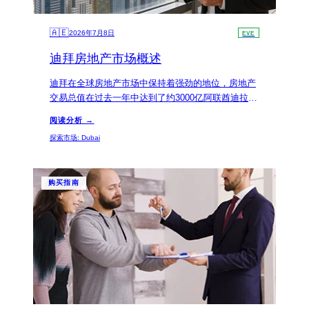
🇦🇪
2026年7月8日
EVE
迪拜房地产市场概述
迪拜在全球房地产市场中保持着强劲的地位，房地产
交易总值在过去一年中达到了约3000亿阿联酋迪拉
姆。这一数据表明，迪拜的投资环境非常稳健，经济
阅读分析 →
多元化及基础设施发展为潜在投资者提供了良好的增
探索市场
:
Dubai
值空间。
购买指南