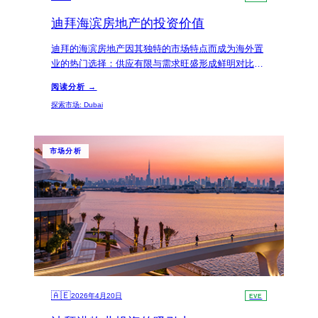
迪拜海滨房地产的投资价值
迪拜的海滨房地产因其独特的市场特点而成为海外置
业的热门选择：供应有限与需求旺盛形成鲜明对比。
尤其是在迪拜码头和朱美拉海滩公寓等热门区域，投
阅读分析 →
资者可以享受到高额的租金回报率和长期增值的潜
探索市场
:
Dubai
力。
市场分析
🇦🇪
2026年4月20日
EVE