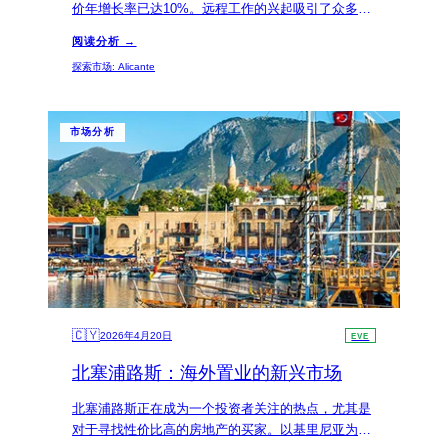
价年增长率已达10%。远程工作的兴起吸引了众多买
家，尤其是生活成本较低的地区，例如阿利坎特。这
阅读分析 →
一趋势为寻求海外置业的投资者提供了独特的机会。
探索市场
:
Alicante
市场分析
🇨🇾
2026年4月20日
EVE
北塞浦路斯：海外置业的新兴市场
北塞浦路斯正在成为一个投资者关注的热点，尤其是
对于寻找性价比高的房地产的买家。以基里尼亚为