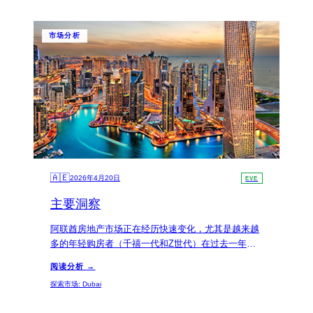
性和吸引力。
市场分析
🇦🇪
2026年4月20日
EVE
主要洞察
阿联酋房地产市场正在经历快速变化，尤其是越来越
多的年轻购房者（千禧一代和Z世代）在过去一年中
参与度提升了37%。这些年轻投资者更倾向于选择技
阅读分析 →
术先进、可持续发展的居住空间，重视生活品质和社
探索市场
:
Dubai
区氛围，因此，针对这一人群的投资者需要调整策
略，以符合他们对现代便利设施的偏好。