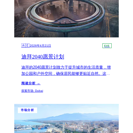
🇦🇪
2026年4月21日
EVE
迪拜2040愿景计划
迪拜的2040愿景计划致力于提升城市的生活质量，增
加公园和户外空间，确保居民能够更贴近自然。这一
战略规划将推动房地产市场的发展，同时为投资者提
阅读分析 →
供新的机会。
探索市场
:
Dubai
市场分析