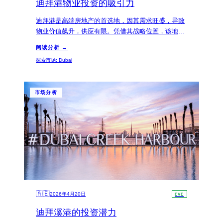
迪拜港物业投资的吸引力
迪拜港是高端房地产的首选地，因其需求旺盛，导致
物业价值飙升，供应有限。凭借其战略位置，该地区
为投资者提供了无与伦比的奢华设施和交通网络的便
阅读分析 →
捷接入。
探索市场
:
Dubai
市场分析
🇦🇪
2026年4月20日
EVE
迪拜溪港的投资潜力