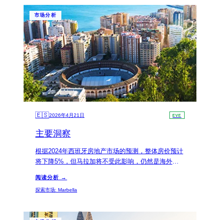
市场分析
🇪🇸
2026年4月21日
EVE
主要洞察
根据2024年西班牙房地产市场的预测，整体房价预计
将下降5%，但马拉加将不受此影响，仍然是海外置
业的理想选择。这一趋势使得马拉加成为寻求租金回
阅读分析 →
报率和永久产权的投资者的关注焦点。
探索市场
:
Marbella