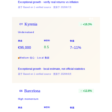
Exceptional growth · verify real returns vs inflation
基于 Based on 1 verified source · 更新于 2026年7月
精选
Kyrenia
↑
+
18.3
%
CY
Undervalued
MERI
来自
收益
8.5
€95,000
7–11%
Medium 信心 · Local 数据
Exceptional growth · local estimate, not official statistics
基于 Based on 1 verified source · 更新于 2026年8月
Barcelona
↑
+
12.8
%
ES
High momentum
MERI
来自
收益