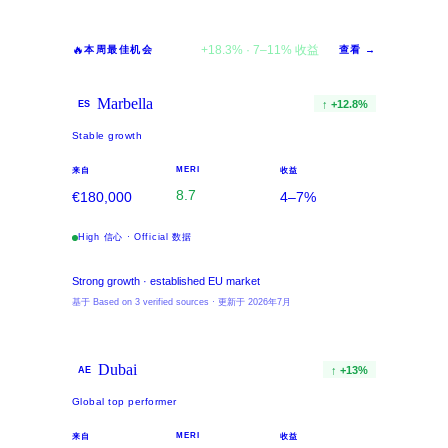
Kyrenia
🔥
+
18.3
% ·
7
–
11
%
收益
本周最佳机会
查看 →
Marbella
↑
+
12.8
%
ES
Stable growth
MERI
来自
收益
8.7
€180,000
4–7%
High 信心 · Official 数据
Strong growth · established EU market
基于 Based on 3 verified sources · 更新于 2026年7月
Dubai
↑
+
13
%
AE
Global top performer
MERI
来自
收益