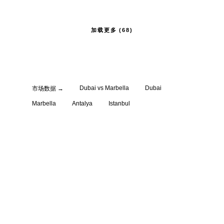
加载更多 (68)
Dubai vs Marbella
Dubai
市场数据
→
Marbella
Antalya
Istanbul